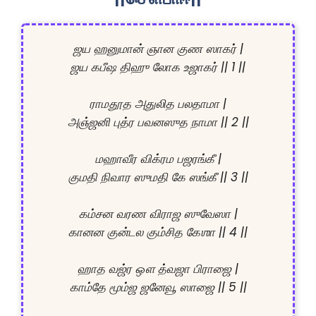
ஜய ஹனுமான் ஞான குண ஸாகர் |

ஜய கபீஷ திஹு லோக உஜாகர் || 1 ||

ராமதூத அதுலித பலதாமா |

அஞ்ஜனி புத்ர பவனஸுத நாமா || 2 ||

மஹாவீர விக்ரம பஜரங்கீ |

குமதி நிவார ஸுமதி கே ஸங்கீ || 3 ||

கம்சன வரண விராஜ ஸுவேஸா |

கானன குன்டல கும்சித கேஶா || 4 ||

ஹாத வஜ்ர ஔ த்வஜா பிராஜை |

காம்தே மூம்ஜ ஜனேவூ ஸாஜை || 5 ||
