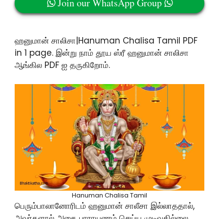
Join our WhatsApp Group
ஹனுமான் சாலிசா|Hanuman Chalisa Tamil PDF
in 1 page. இன்று நாம் தூய ஸ்ரீ ஹனுமான் சாலிசா
ஆங்கில PDF ஐ தருகிறோம்.
Hanuman Chalisa Tamil
பெரும்பாலானோரிடம் ஹனுமான் சாலீசா இல்லாததால்,
அவர்களால் அதை பாராயணம் செய்ய முடிவதில்லை.