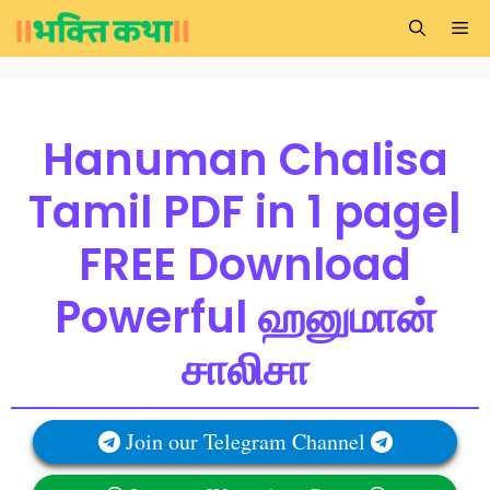
Skip
Me
to
content
Hanuman Chalisa
Tamil PDF in 1 page|
FREE Download
Powerful ஹனுமான்
சாலிசா
Join our Telegram Channel