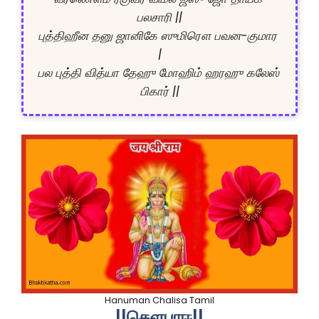
பலசாரி ||

புத்திஹீன தனு ஜானிகே ஸுமிரௌ பவன-குமார 
|

பல புத்தி வித்யா தேஹு மோஹிம் ஹரஹு கலேஸ் 
பிகார் ||
Hanuman Chalisa Tamil
||சௌபாஈ||