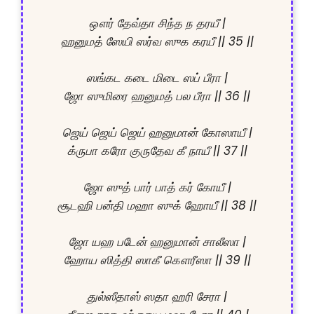
ஔர் தேவ்தா சிந்த ந தரயீ |

ஹனுமத் ஸேயி ஸர்வ ஸுக கரயீ || 35 ||

ஸங்கட கடை மிடை ஸப் பீரா |

ஜோ ஸுமிரை ஹனுமத் பல பீரா || 36 ||

ஜெய் ஜெய் ஜெய் ஹனுமான் கோஸாயீ |

க்ருபா கரோ குருதேவ கீ நாயீ || 37 ||

ஜோ ஸுத் பார் பாத் கர் கோயீ |

சூடஹி பன்தி மஹா ஸுக் ஹோயீ || 38 ||

ஜோ யஹ படேன் ஹனுமான் சாலீஸா |

ஹோய ஸித்தி ஸாகீ கௌரீஸா || 39 ||

துல்ஸீதாஸ் ஸதா ஹரி சேரா |
