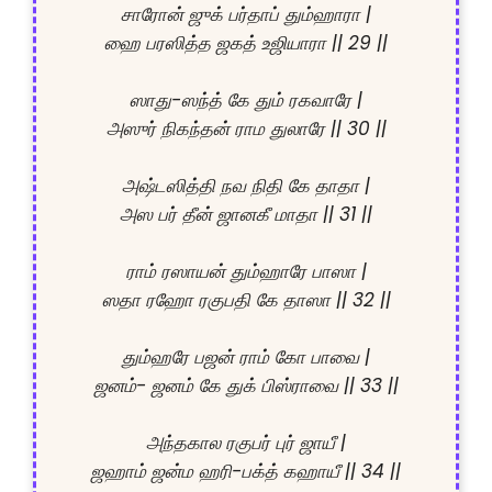
சாரோன் ஜுக் பர்தாப் தும்ஹாரா |

ஹை பரஸித்த ஜகத் உஜியாரா || 29 ||

ஸாது-ஸந்த் கே தும் ரகவாரே |

அஸுர் நிகந்தன் ராம துலாரே || 30 ||

அஷ்டஸித்தி நவ நிதி கே தாதா |

அஸ பர் தீன் ஜானகீ மாதா || 31 ||

ராம் ரஸாயன் தும்ஹாரே பாஸா |

ஸதா ரஹோ ரகுபதி கே தாஸா || 32 ||

தும்ஹரே பஜன் ராம் கோ பாவை |

ஜனம்- ஜனம் கே துக் பிஸ்ராவை || 33 ||

அந்தகால ரகுபர் புர் ஜாயீ |

ஜஹாம் ஜன்ம ஹரி-பக்த் கஹாயீ || 34 ||
