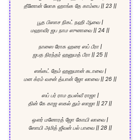
தீனோன் லோக ஹாங்க தே காம்பை || 23 ||

பூத பிஸாச நிகட் நஹி ஆவை |

மஹாவீர ஜப நாம ஸுனாவை || 24 ||

நாஸை ரோக ஹரை ஸப் பீரா |

ஜபத நிரந்தர் ஹனுமத் பீரா || 25 ||

ஸங்கட் தேம் ஹனுமான் சுடாவை |

மன க்ரம் வசன் த்யான் ஜோ லாவை || 26 ||

ஸப் பர் ராம தபஸ்வீ ராஜா |

தின் கே காஜ ஸகல் தும் ஸாஜா || 27 ||

ஔர் மனோரத் ஜோ கோயி லாவை |

ஸோயி அமித் ஜீவன் பல் பாவை || 28 ||
