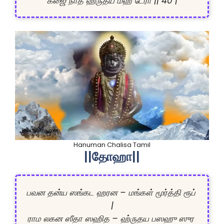
கீஜை நாத ஹ்ருதய மஹ டேரா || 40 |
Hanuman Chalisa Tamil
||தோஹா||
பவன தன்ய ஸங்கட ஹரன – மங்கள் மூர்த்தி ரூப் 
|

ராம லகன ஸீதா ஸஹித – ஹ்ருதய பஸஹு ஸுர 