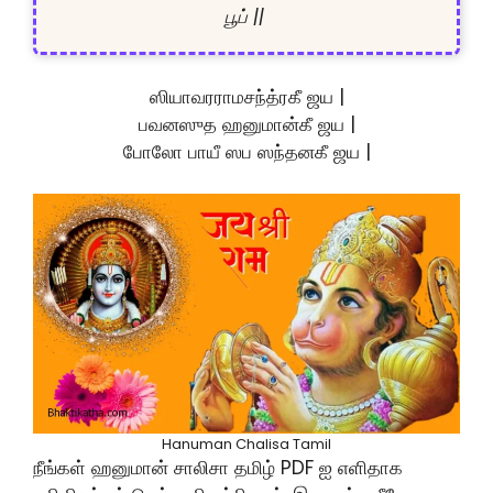
பூப் || 
ஸியாவரராமசந்த்ரகீ ஜய |
பவனஸுத ஹனுமான்கீ ஜய |
போலோ பாயீ ஸப ஸந்தனகீ ஜய |
Hanuman Chalisa Tamil
நீங்கள் ஹனுமான் சாலிசா தமிழ் PDF ஐ எளிதாக