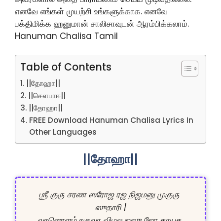
எனவே எங்கள் முயற்சி உங்களுக்காக. எனவே
பக்திமிக்க ஹனுமான் சாலிசாவுடன் ஆரம்பிக்கலாம்.
Hanuman Chalisa Tamil
Table of Contents
||தோஹா||
||சௌபாஈ||
||தோஹா||
FREE Download Hanuman Chalisa Lyrics In
Other Languages
||தோஹா||
ஶ்ரீ குரு சரண ஸரோஜ ரஜ நிஜமனு முகுரு 
ஸுதாரி |

வரணௌம் ரகுவர விமல ஜஸு ஜோ தாயக 