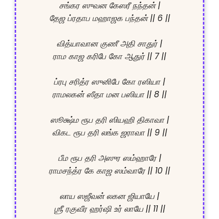
சங்கர ஸுவன கேஸரீ நந்தன் |

தேஜ ப்ரதாப மஹாஜக பந்தன் || 6 ||

வித்யாவான குணீ அதி சாதுர் |

ராம காஜ கரிபே கோ ஆதுர் || 7 ||

ப்ரபு சரித்ர ஸுனிபே கோ ரஸியா |

ராமலகன் ஸீதா மன பஸியா || 8 ||

ஸூக்ஷ்ம ரூப தரி ஸியஹி திகாவா |

விகட ரூப தரி லங்க ஜராவா || 9 ||

பீம ரூப தரி அஸுர ஸம்ஹாரே |

ராமசந்த்ர கே காஜ ஸம்வாரே || 10 ||

லாய ஸஜீவன் லகன ஜியாயே |

ஶ்ரீ ரகுவீர ஹர்ஷி உர் லாயே || 11 ||
