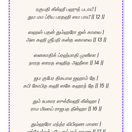
ரகுபதி கீன்ஹீ பஹுத் படாயீ |

தும மம ப்ரிய பரதஹி ஸம பாயீ || 12 ||

ஸஹஸ் பதன் தும்ஹரோ ஜஸ் காவை |

அஸ கஹி ஶ்ரீபதி கன்த லகாவை || 13 ||

ஸனகாதிக் ப்ரஹ்மாதி முனீஸா |

நாரத ஸாரத ஸஹித அஹீஸா || 14 ||

ஜம குபேர திகபால ஜஹாம் தே |

கபி கோபித கஹி ஸகே கஹாந் தே || 15 ||

தும் உபகார ஸுக்ரீவஹி கீன்ஹா |

ராம மிலாய் ராஜபத தீன்ஹா || 16 ||

தும்ஹரோ மந்த்ர விபீஷண மானா |

லங்கேஸ்வர் பயே ஸப் ஜக் ஜானா || 17 ||
