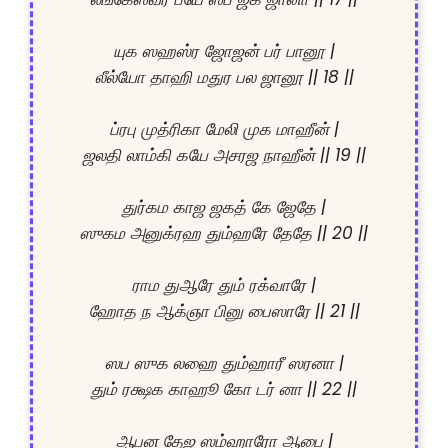
யுக ஸஹஸ்ர ஜோஜன் பர் பானூ |

லீல்யோ தாஹி மதுர பல ஜானூ || 18 ||

ப்ரபு முத்ரிகா மேலி முக மாஹீன் |

ஜலதி லாம்கி கயே அசரஜ நாஹீன் || 19 ||

துர்கம காஜ ஜகத் கே ஜேதே |

ஸுகம அனுக்ரஹ தும்ஹரே தேதே || 20 ||

ராம துஆரே தும் ரக்வாரே |

ஹோத ந ஆக்ஞா பினு பைஸாரே || 21 ||

ஸப ஸுக லஹை தும்ஹாரீ ஸரனா |

தும் ரக்ஷக காஹூ கோ டர் னா || 22 ||

ஆபன தேஜ ஸம்ஹாரோ ஆபை |
