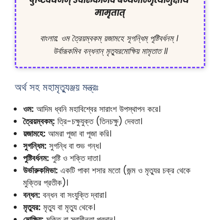
पुष्टिवर्धनम् उर्वारुकमिव बन्धनान्मृत्योर्मुक्षीय 
मामृतात्
বাংলায়: ওম ত্রৈয়ম্বকম্ য়জামহে সূগন্ধিম্ পূষ্টিবর্ধনম্ । 
উর্বারূকমিব বন্ধনান্ মৃত্যুরমোক্ষিয় মামৃতাত ॥
অর্থ সহ মহামৃত্যুঞ্জয় মন্ত্রঃ
ওম:
আদিম ধ্বনি মহাবিশ্বের সারাংশ উপস্থাপন করে।
ত্রৈয়ম্বকম্:
ত্রি-চক্ষুযুক্ত (তিনচক্ষু) দেবতা।
য়জামহে:
আমরা পূজা বা পূজা করি।
সুগন্ধিম:
সুগন্ধি বা শুভ গন্ধ।
পুষ্টিবর্ধনম:
পুষ্টি ও শক্তি দাতা।
উর্ভারুকমিভা:
একটি পাকা শসার মতো (জন্ম ও মৃত্যুর চক্র থেকে
মুক্তির প্রতীক)।
বন্ধন:
বন্ধন বা সংযুক্তি দ্বারা।
মৃত্যুর:
মৃত্যু বা মৃত্যু থেকে।
মোক্ষিয়:
মুক্তি বা স্বাধীনতা প্রদান।