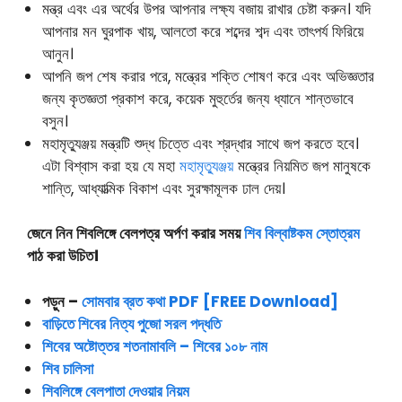
মন্ত্র এবং এর অর্থের উপর আপনার লক্ষ্য বজায় রাখার চেষ্টা করুন। যদি
আপনার মন ঘুরপাক খায়, আলতো করে শব্দের শব্দ এবং তাৎপর্য ফিরিয়ে
আনুন।
আপনি জপ শেষ করার পরে, মন্ত্রের শক্তি শোষণ করে এবং অভিজ্ঞতার
জন্য কৃতজ্ঞতা প্রকাশ করে, কয়েক মুহুর্তের জন্য ধ্যানে শান্তভাবে
বসুন।
মহামৃত্যুঞ্জয় মন্ত্রটি শুদ্ধ চিত্তে এবং শ্রদ্ধার সাথে জপ করতে হবে।
এটা বিশ্বাস করা হয় যে মহা
মহামৃত্যুঞ্জয়
মন্ত্রের নিয়মিত জপ মানুষকে
শান্তি, আধ্যাত্মিক বিকাশ এবং সুরক্ষামূলক ঢাল দেয়।
জেনে নিন শিবলিঙ্গে বেলপত্র অর্পণ করার সময়
শিব বিল্বাষ্টকম স্তোত্রম
পাঠ করা উচিত।
পড়ুন –
সোমবার ব্রত কথা PDF [FREE Download]
বাড়িতে শিবের নিত্য পুজো সরল পদ্ধতি
শিবের অষ্টোত্তর শতনামাবলি – শিবের ১০৮ নাম
শিব চালিসা
শিবলিঙ্গে বেলপাতা দেওয়ার নিয়ম