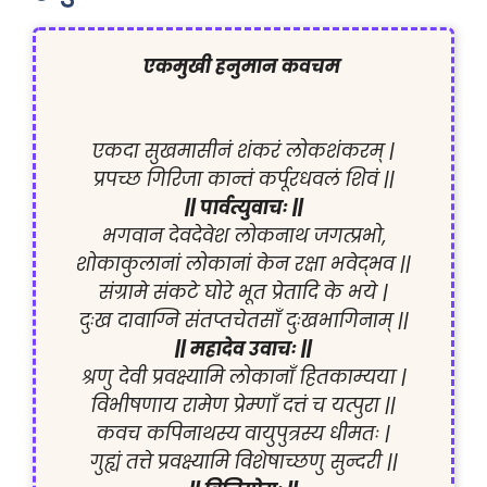
एकमुखी हनुमान कवचम 
एकदा सुखमासीनं शंकरं लोकशंकरम् |
प्रपच्छ गिरिजा कान्तं कर्पूरधवलं शिवं ||
|| पार्वत्युवाचः ||
भगवान देवदेवेश लोकनाथ जगत्प्रभो,
शोकाकुलानां लोकानां केन रक्षा भवेद्भव ||
संग्रामे संकटे घोरे भूत प्रेतादि के भये |
दुःख दावाग्नि संतप्तचेतसाँ दुःखभागिनाम् ||
|| महादेव उवाचः ||
श्रणु देवी प्रवक्ष्यामि लोकानाँ हितकाम्यया |
विभीषणाय रामेण प्रेम्णाँ दत्तं च यत्पुरा ||
कवच कपिनाथस्य वायुपुत्रस्य धीमतः |
गुह्यं तत्ते प्रवक्ष्यामि विशेषाच्छणु सुन्दरी ||