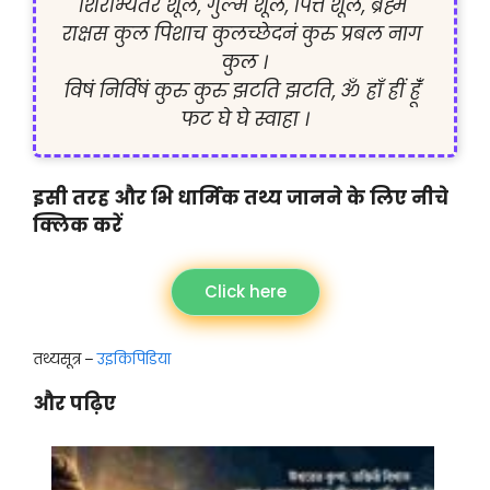
शिरोभ्यंतर शूल, गुल्म शूल, पित्त शूल, ब्रह्म 
राक्षस कुल पिशाच कुलच्छेदनं कुरु प्रबल नाग 
कुल ।
विषं निर्विषं कुरु कुरु झटति झटति, ॐ ह्राँ ह्रीं ह्रूंँ 
फट घे घे स्वाहा ।
इसी तरह और भि धार्मिक तथ्य जानने के लिए नीचे
क्लिक करें
Click here
तथ्यसूत्र –
उइकिपिडिया
और पढ़िए