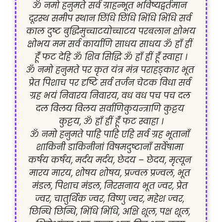
ॐ नमो हनुमते सर्व ग्राहन्भूत भविष्यद्वर्तमान 
दूरस्थ समीप स्थान छिंधि छिंधि भिंधि भिंधि सर्व 
काल दुष्ट बुद्धिमुच्चाटयोच्चाटय परबलान क्षोभय 
क्षोभय मम सर्व कार्याणि साधय साधय ॐ ह्राँ ह्रीं 
हूंँ फट देहि ॐ शिव सिद्धि ॐ ह्राँ ह्रीं हूंँ स्वाहा ।
ॐ नमो हनुमते पर कृत यंत्र मंत्र पराहङ्कार भूत 
प्रेत पिशाच पर दृष्टि सर्व तर्जन चेटक विधा सर्व 
ग्रह भयं निवारय निवारय, वध वध पच पच दल 
दल विलय विलय सर्वाणिकुयन्त्राणि कुट्टय 
कुट्टय, ॐ ह्राँ ह्रीं हूंँ फट स्वाहा ।
ॐ नमो हनुमते पाहि पाहि एहि सर्व ग्रह भूतानाँ 
शाकिनी डाकिनीनां विषमदुष्टानाँ सर्वेषामा 
कर्षय कर्षय, मर्दय मर्दय, छेदय – छेदय, मृत्यून 
मारय मारय, शोषय शोषय, प्रज्वल प्रज्वल, भूत 
मंडल, पिशाच मंडल, निरसनाय भूत ज्वर, प्रेत 
ज्वर, चातुर्थिक ज्वर, विष्णु ज्वर, महेश ज्वर, 
छिन्धि छिन्धि, भिंधि भिंधि, अक्षि शूल, पक्ष शूल, 