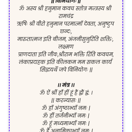
|| विनियोगः ||
ॐ अस्य श्री हनुमान कवच स्तोत्र मन्त्रस्य श्री 
रामचंद्र
ऋषिः श्री वीरो हनुमान परमात्माँ देवता, अनुष्टुप 
छन्दः,
मारुतात्मज इति बीजम, अंजनीसुनुरिति शक्तिः, 
लक्ष्मण
प्राणदाता इति जीवः,श्रीराम भक्ति रिति कवचम,
लंकाप्रदाहक इति कीलकम मम सकल कार्य 
सिद्धयर्थे जपे विनियोगः ||
।। मंत्र ।।
ॐ ऐं श्रीं ह्रांँ ह्रीं हूं हैं ह्वौं ह्वं: ।
|| करन्यासः ||
ॐ ह्राँ अंगुष्ठाभ्याँ नमः |
ॐ ह्रीं तर्जनीभ्याँ नमः |
ॐ ह्रूं मध्यमाभ्याँ नमः |
ॐ ह्रैं अनामिकाभ्याँ नमः |