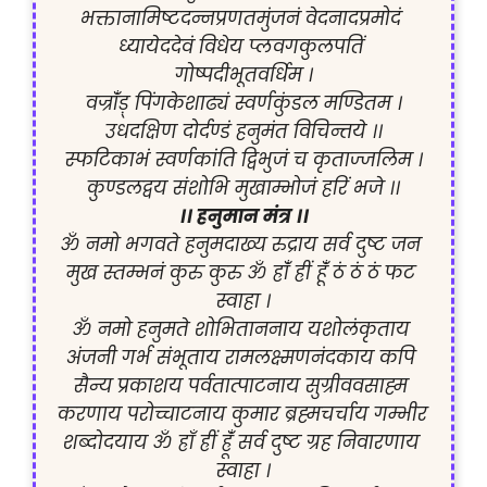
भक्तानामिष्टदन्नप्रणतमुंजनं वेदनादप्रमोदं 
ध्यायेददेवं विधेय प्लवगकुलपतिं 
गोष्पदीभूतवर्धिम ।
वज्रांँड़् पिंगकेशाढ्यं स्वर्णकुंडल मण्डितम ।
उधदक्षिण दोर्दण्डं हनुमंत विचिन्तये ।।
स्फटिकाभं स्वर्णकांति द्विभुजं च कृताज्जलिम ।
कुण्डलद्वय संशोभि मुखाम्भोजं हरिं भजे ।।
।। हनुमान मंत्र ।।
ॐ नमो भगवते हनुमदाख्य रुद्राय सर्व दुष्ट जन 
मुख स्तम्भनं कुरु कुरु ॐ ह्रांँ ह्रीं हूंँ ठं ठं ठं फट 
स्वाहा ।
ॐ नमो हनुमते शोभिताननाय यशोलंकृताय 
अंजनी गर्भ संभूताय रामलक्ष्मणनंदकाय कपि 
सैन्य प्रकाशय पर्वतात्पाटनाय सुग्रीववसाह्म 
करणाय परोच्चाटनाय कुमार ब्रह्मचर्चाय गम्भीर 
शब्दोदयाय ॐ ह्राँ ह्रीं ह्रूंँ सर्व दुष्ट ग्रह निवारणाय 
स्वाहा ।