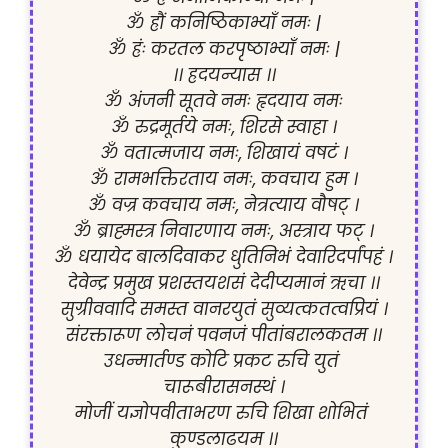
ॐ ह्रौं कनिष्ठिकाभ्याँ नमः |
ॐ ह्रंः करतल करपृष्ठाभ्याँ नमः |
।। ह्रदयन्यास ।।
ॐ अंजनी सूतवे नमः हृदयाय नमः
ॐ रुद्रमूर्तये नमः, शिरसे स्वाहा ।
ॐ वतात्मजाय नमः, शिखायं वषटं ।
ॐ रामभक्तिरताय नमः, कवचाय हुम ।
ॐ वज्र कवचाय नमः, नेत्रत्याय वौषट् ।
ॐ ब्राह्मस्त्र निवारणाय नमः, अस्त्राय फट् ।
ॐ धयायेद बालदिवाकर धुतिनिभं देवारिदर्पांपहं ।
देवेन्द्र प्रमुख प्रशस्तयशसं देदीप्यमानं ऋचा ।।
सुग्रीववादि समस्त वानरयुतं सुव्यत्कतत्वप्रियं ।
संरक्तारूण लोचनं पवनजं पीतांबरालकतम ।।
उधन्मार्तण्ड कोटि प्रकट रुचि युतं 
चारूबीरासनस्थं ।
मोजीं यज्ञोपवीताभरण रुचि शिखा शोभितं 
कुण्डलाढयम ।।