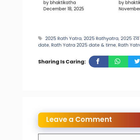
by bhaktikatha
by bhakti
December 18, 2025
November
Tags
2025 Rath Yatra
,
2025 Rathyatra
,
२०२५ रथ य
date
,
Rath Yatra 2025 date & time
,
Rath Yatr
Sharing Is Caring:
Leave a Comment
Comment