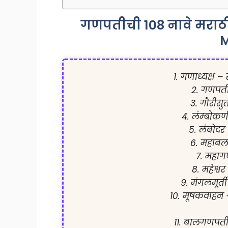
गणपतीची 108 नावे मराठ
M
1. गणाध्यक्ष – 
2. गणपती 
3. गौरीसुत
4. लंम्बोकर
5. लंबोदर
6. महाब
7. महागण
8. महेश्वर 
9. मंगलमूर्ती
10. मूषकवाहन –
11. बालगणपती