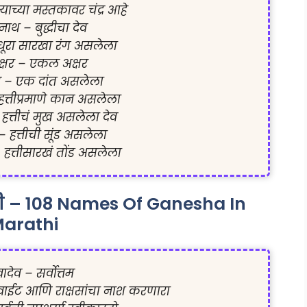
्याच्या मस्तकावर चंद्र आहे

िनाथ – बुद्धीचा देव

– धूरा सारखा रंग असलेला

क्षर – एकल अक्षर

त – एक दांत असलेला

त्तीप्रमाणे कान असलेला

त्तीचं मुख असलेला देव

– हत्तीची सूंड असलेला

 हत्तीसारखं तोंड असलेला
ी – 108 Names Of Ganesha In
arathi
वादेव – सर्वोत्तम

वाईट आणि राक्षसांचा नाश करणारा
