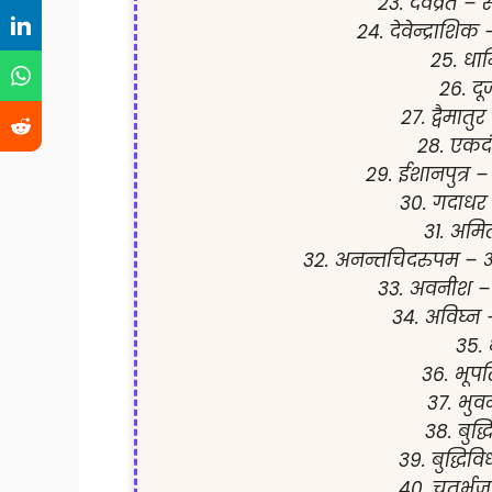
23. देवव्रत – स
24. देवेन्द्राशिक 
25. धार
26. दूर
27. द्वैमात
28. एकदं
29. ईशानपुत्र –
30. गदाधर 
31. अमित
32. अनन्तचिदरुपम – अ
33. अवनीश – 
34. अविघ्न
35.
36. भूपति
37. भुवन
38. बुद्ध
39. बुद्धिव