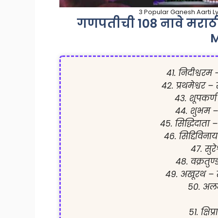
3 Popular Ganesh Aarti Lyr
गणपतीची 108 नावे मराठ
M
41. निदीश्वरम
42. प्रथमेश्वर – 
43. शूपकर्
44. शुभम – सर
45. सिद्धिदाता 
46. सिद्दिविन
47. सुरे
48. वक्रतुण
49. अखूरथ – स
50. अलम
51. क्षि