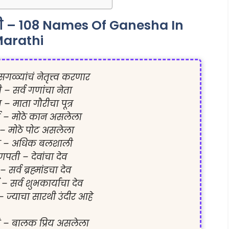
ी – 108 Names Of Ganesha In
arathi
सगळ्यांचं नेतृत्त्व करणार

– सर्व गणांचा नेता

 – माता गौरीचा पूत्र

्ण – मोठे कान असलेला

 – मोठे पोट असलेला

ल – अधिक बलशाली

पती – देवांचा देव

– सर्व ब्रह्मांडचा देव

 – सर्व शुभकार्यांचा देव

 ज्याचा सारथी उंदीर आहे

 – बालक प्रिय असलेला
