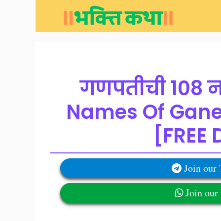
Skip
to
content
गणपतीची 108 ना
Names Of Gane
[FREE 
Join our
Join ou