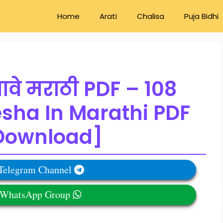
Home
Arati
Chalisa
Puja Bidhi
वे मराठी PDF – 108
sha In Marathi PDF
Download]
 Telegram Channel
r WhatsApp Group