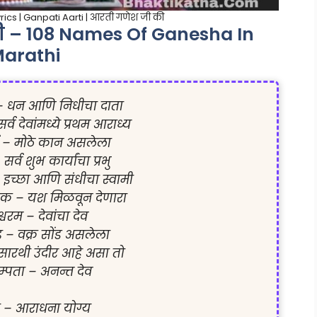
ics | Ganpati Aarti | आरती गणेश जी की
ी – 108 Names Of Ganesha In
arathi
 – धन आणि निधीचा दाता

सर्व देवांमध्ये प्रथम आराध्य

ण – मोठे कान असलेला

्व शुभ कार्यांचा प्रभु

– इच्छा आणि संधीचा स्वामी

ायक – यश मिळवून देणारा

श्वरम – देवांचा देव

्ड – वक्र सोंड असलेला

ारथी उंदीर आहे असा तो

्पता – अनन्त देव

प्रा – आराधना योग्य
