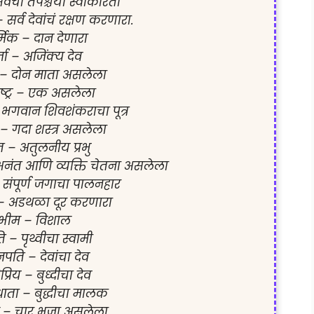
र्वची तपश्चर्या स्वीकारतो

– सर्व देवांचं रक्षण करणारा.

्मिक – दान देणारा

्जा – अजिंक्य देव

ुर – दोन माता असलेला

ष्ट्र – एक असलेला

 भगवान शिवशंकराचा पूत्र

– गदा शस्त्र असलेला

 – अतुलनीय प्रभु

नंत आणि व्यक्ति चेतना असलेला

संपूर्ण जगाचा पालनहार

 – अडथळा दूर करणारा

 भीम – विशाल

 – पृथ्वीचा स्वामी

पति – देवांचा देव

िप्रिय – बुध्दीचा देव

िधाता – बुद्धीचा मालक
