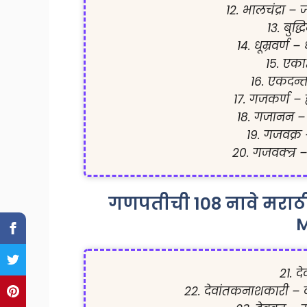
12. भालचंद्रा – ज
13. बुद्ध
14. धूम्रवर्ण 
15. एका
16. एकदन्
17. गजकर्ण – ह
18. गजानन – ह
19. गजवक्र 
20. गजवक्त्र –
गणपतीची 108 नावे मराठ
M
21. दे
22. देवांतकनाशकारी – 