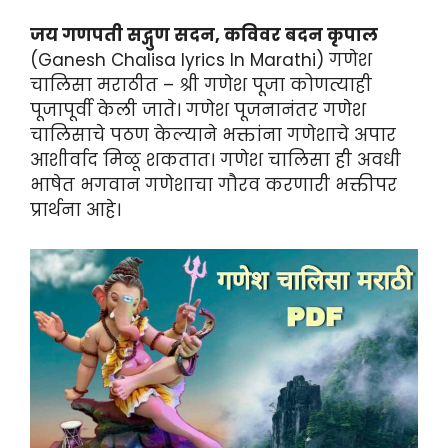
जय गणपती सद्गुण सदन, कविवर बदन कृपाल
(Ganesh Chalisa lyrics In Marathi) गणेश
चालिसा मराठीत – श्री गणेश पूजा कोणत्याही
पूजापूर्वी केली जाते। गणेश पूजनानंतर गणेश
चालिसाचे पठण केल्याने भक्तांना गणेशाचे अपार
आशीर्वाद मिळू शकतात। गणेश चालिसा ही अवधी
भाषेत भगवान गणेशाचा गौरव करणारी भक्तीपर
प्रार्थना आहे।