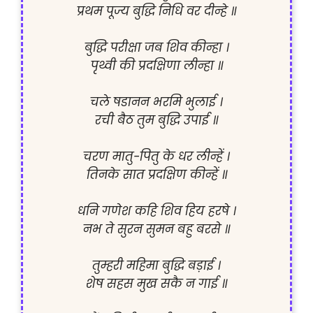
प्रथम पूज्य बुद्धि निधि वर दीन्हे ॥

बुद्धि परीक्षा जब शिव कीन्हा ।

पृथ्वी की प्रदक्षिणा लीन्हा ॥

चले षडानन भरमि भुलाई ।

रची बैठ तुम बुद्धि उपाई ॥

चरण मातु-पितु के धर लीन्हें ।

तिनके सात प्रदक्षिण कीन्हें ॥

धनि गणेश कहि शिव हिय हरषे ।

नभ ते सुरन सुमन बहु बरसे ॥

तुम्हरी महिमा बुद्धि बड़ाई ।

शेष सहस मुख सकै न गाई ॥
