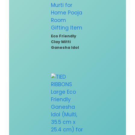
Eco Friendly
Clay Mitti
Ganesha Idol