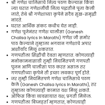
श्री गणेश चालिसाचे नित्य पठण केल्यास किंवा
ज्या घरात गणेशजींची नित्य पद्धतीने पूजा केली
जाते, तेथे श्री गणेशाच्या कृपेने सदैव सुख-समृद्धी
नांदते.
घरात आर्थिक संकट कधीच येत नाही.
गणेश पूजेनंतर गणेश चालीसा (Ganesh
Chalisa lyrics In Marathi) गणेश जी समोर
पाठ केल्याने तुम्हाला भगवान गणेशाचे अपार
आशीर्वाद मिळू शकतात.
गणपतीला सिद्धीची देवता म्हणतात. कोणत्याही
मनोकामनासाठी तुम्ही नियमितपणे गणपती
पूजन आणि चालीसा पाठ करत असाल तर
गणपतीच्या कृपेने ती इच्छा लवकर पूर्ण होते.
जर तुम्ही नियमितपणे गणेश चालिसाचे पठण
केले (Ganesh Chalisa lyrics In Marathi), तर
तुम्हाला कोणत्याही कामात यश मिळू शकते.
ऑफिस किंवा व्यवसायात यश, प्रगती मिळेल.
गणपतीला बिघ्नहर्ता म्हणतात, कोणत्याही