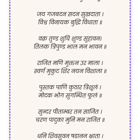
जय गजबदन सदन सुखदाता ।

विश्व विनायक बुद्धि विधाता ॥

वक्र तुण्ड शुचि शुण्ड सुहावन।

तिलक त्रिपुण्ड भाल मन भावन ॥

राजित मणि मुक्तन उर माला ।

स्वर्ण मुकुट शिर नयन विशाला ॥

पुस्तक पाणि कुठार त्रिशूलं ।

मोदक भोग सुगन्धित फूलं ॥

सुन्दर पीताम्बर तन साजित ।

चरण पादुका मुनि मन राजित ॥

धनि शिवसुवन षडानन भ्राता ।
