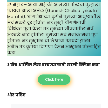
उपसंहार – आशा आहे की आजच्या पोस्टचा तुम्हाला
फायदा झाला असेल (Ganesh Chalisa lyrics In
Marathi). श्रीगणेशाच्या कृपेने तुमच्या आयुष्यातील
सर्व संकटे दूर होवोत. जर तुम्ही श्रीगणेशाची
विधिवत पूजा केली तर तुमच्या जीवनातील सर्व
अडथळे नष्ट होतील, तुमच्या सर्व मनोकामना पूर्ण
होतील. जर तुम्हाला या लेखाचा फायदा झाला
असेल तर कृपया टिप्पणी देऊन आम्हाला प्रोत्साहित
करा.
असेच धार्मिक लेख वाचण्यासाठी खाली क्लिक करा
Click here
और पढ़िए