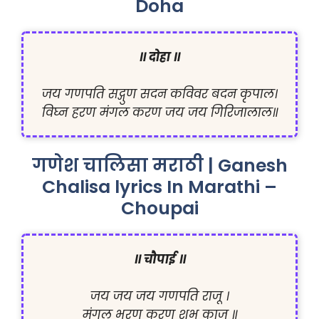
Doha
॥ दोहा ॥
जय गणपति सद्गुण सदन कविवर बदन कृपाल।

विघ्न हरण मंगल करण जय जय गिरिजालाल॥
गणेश चालिसा मराठी | Ganesh
Chalisa lyrics In Marathi –
Choupai
॥ चौपाई ॥
जय जय जय गणपति राजू ।

मंगल भरण करण शुभ काजू ॥
