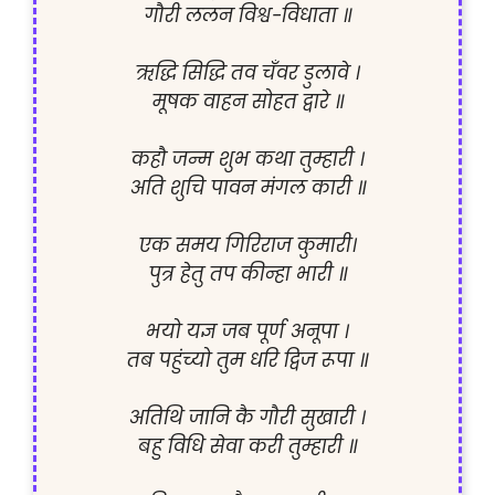
गौरी ललन विश्व-विधाता ॥

ऋद्धि सिद्धि तव चँवर डुलावे ।

मूषक वाहन सोहत द्वारे ॥

कहौ जन्म शुभ कथा तुम्हारी ।

अति शुचि पावन मंगल कारी ॥

एक समय गिरिराज कुमारी।

पुत्र हेतु तप कीन्हा भारी ॥

भयो यज्ञ जब पूर्ण अनूपा ।

तब पहुंच्यो तुम धरि द्विज रूपा ॥

अतिथि जानि कै गौरी सुखारी ।

बहु विधि सेवा करी तुम्हारी ॥
