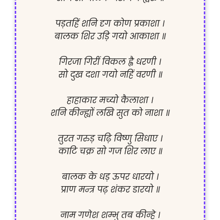
पड़तहिं शनि दृग कोण प्रकाशा ।

बालक शिर उड़ि गयो आकाशा ॥

गिरजा गिरीं विकल ह्वै धरणी ।

सो दुख दशा गयो नहिं वरणी ॥

हाहाकार मच्यो कैलाशा ।

शनि कीन्ह्यों लखि सुत को नाशा ॥

तुरत गरुड़ चढ़ि विष्णु सिधाए ।

काटि चक्र सो गज शिर लाए ॥

बालक के धड़ ऊपर धारयो ।

प्राण मन्त्र पढ़ शंकर डारयो ॥

नाम गणेश शम्भु तब कीन्हे ।
