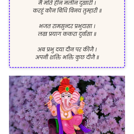
मैं मति हीन मलीन दुखारी ।

करहुं कौन बिधि विनय तुम्हारी ॥

भजत रामसुन्दर प्रभुदासा ।

लख प्रयाग ककरा दुर्वासा ॥

अब प्रभु दया दीन पर कीजै ।
