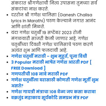
संकटात श्रीगणेशाची नित्य उपासना तुमच्या सर्व
संकटांचा नाश करते.
दररोज श्री गणेश चालिसा (Ganesh Chalisa
lyrics In Marathi) पठण केल्याने जगात आनंद
आणि शांती मिळते.
यंदा गणेश चतुर्थी 19 सप्टेंबर 2023 रोजी
मंगळवारी साजरी केली जाणार आहे. गणेश
चतुर्थीच्या दिवशी गणेश चालिसाचे पठण करणे
अत्यंत शुभ आणि फलदायी आहे.
गणेश चतुर्थी मराठी – शुभ मुहूर्त, पूजा विधी
3 Popular मराठी भाषेत गणेश आरती PDF [
FREE Download ]
गणपतीची 108 नावे मराठी PDF
गणेश चतुर्थीला घरासाठी कोणती गणेश मूर्ती शुभ
असते?
गणेश गायत्री मंत्राचा १०८ वेळा जप कसा करावा
वक्रतुंड महाकाय सूर्यकोटि समप्रभ मंत्र PDF