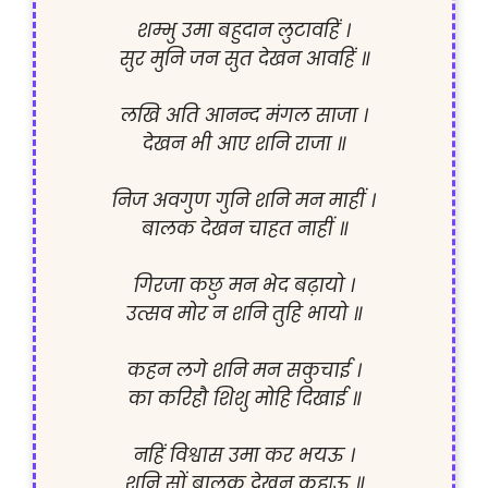
शम्भु उमा बहुदान लुटावहिं ।

सुर मुनि जन सुत देखन आवहिं ॥

लखि अति आनन्द मंगल साजा ।

देखन भी आए शनि राजा ॥

निज अवगुण गुनि शनि मन माहीं ।

बालक देखन चाहत नाहीं ॥

गिरजा कछु मन भेद बढ़ायो ।

उत्सव मोर न शनि तुहि भायो ॥

कहन लगे शनि मन सकुचाई ।

का करिहौ शिशु मोहि दिखाई ॥

नहिं विश्वास उमा कर भयऊ ।

शनि सों बालक देखन कह्यऊ ॥
