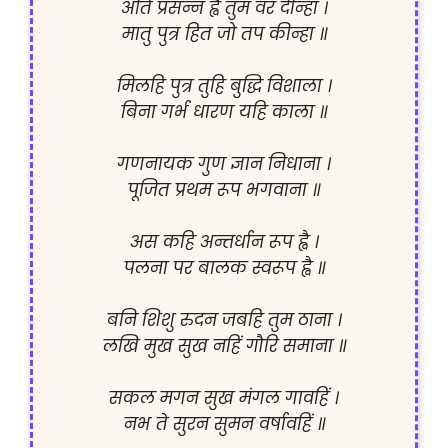
अति प्रसन्न ह्वै तुम वर दीन्हा ।

मातु पुत्र हित जो तप कीन्हा ॥

मिलहि पुत्र तुहि बुद्धि विशाला ।

बिना गर्भ धारण यहि काला ॥

गणनायक गुण ज्ञान निधाना ।

पूजित प्रथम रूप भगवाना ॥

अस कहि अन्तर्धान रूप ह्वै ।

पलना पर बालक स्वरूप ह्वै ॥

बनि शिशु रुदन जबहि तुम ठाना ।

लखि मुख सुख नहिं गौरि समाना ॥

सकल मगन सुख मंगल गावहिं ।

नभ ते सुरन सुमन वर्षावहिं ॥
