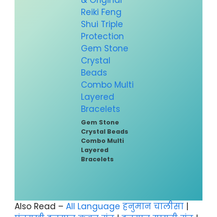
Gem Stone
Crystal Beads
Combo Multi
Layered
Bracelets
Also Read –
All Language हनुमान चालीसा
|