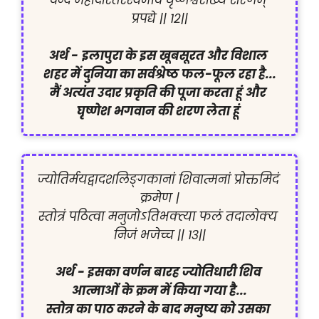
वन्दे महोदारतरस्वभावं घृष्णेश्वराख्यं शरणम् 
प्रपद्ये || १२||

अर्थ -
इलापुरा के इस खूबसूरत और विशाल 
शहर में दुनिया का सर्वश्रेष्ठ फल-फूल रहा है...

मैं अत्यंत उदार प्रकृति की पूजा करता हूं और 
घृष्णेश भगवान की शरण लेता हूं 
ज्योतिर्मयद्वादशलिङ्गकानां शिवात्मनां प्रोक्तमिदं 
क्रमेण |

स्तोत्रं पठित्वा मनुजोऽतिभक्त्या फलं तदालोक्य 
निजं भजेच्च || १३||

अर्थ - इसका वर्णन बारह ज्योतिधारी शिव 
आत्माओं के क्रम में किया गया है...

स्तोत्र का पाठ करने के बाद मनुष्य को उसका 