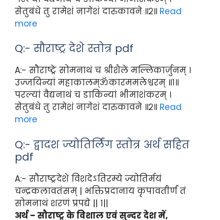
सेतुबंधे तु रामेशं नागेशं दारुकावने ॥२॥
Read
more
Q:- सौराष्ट्र देशे स्तोत्र pdf
A:- सौराष्ट्रे सोमनाथं च श्रीशैले मल्लिकार्जुनम् ।
उज्जयिन्यां महाकालम्ॐकारममलेश्वरम् ॥१॥
परल्यां वैद्यनाथं च डाकिन्यां भीमाशंकरम् ।
सेतुबंधे तु रामेशं नागेशं दारुकावने ॥२॥
Read
more
Q:- द्वादश ज्योतिर्लिंग स्तोत्र अर्थ सहित
pdf
A:- सौराष्ट्रदेशे विशदेऽतिरम्ये ज्योतिर्मयं
चन्द्रकलावतंसम् | भक्तिप्रदानाय कृपावतीर्णं तं
सोमनाथं शरणं प्रपद्ये || १||
अर्थ – सौराष्ट्र के विशाल एवं सुन्दर देश में,