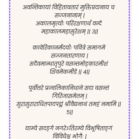
अवन्तिकायां विहितावतारं मुक्तिप्रदानाय च 
सज्जनानाम् |

अकालमृत्योः परिरक्षणार्थं वन्दे 
महाकालमहासुरेशम् || ३||

कावेरिकानर्मदयोः पवित्रे समागमे 
सज्जनतारणाय |

सदैवमान्धातृपुरे वसन्तमोङ्कारमीशं 
शिवमेकमीडे || ४||

पूर्वोत्तरे प्रज्वलिकानिधाने सदा वसन्तं 
गिरिजासमेतम् |

सुरासुराराधितपादपद्मं श्रीवैद्यनाथं तमहं नमामि || 
५||

याम्ये सदङ्गे नगरेऽतिरम्ये विभूषिताङ्गं 
विविधैश्च भोगैः |
