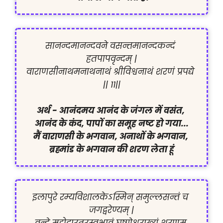
सानन्दमानन्दवने वसन्तमानन्दकन्दं 
हतपापवृन्दम् |

वाराणसीनाथमनाथनाथं श्रीविश्वनाथं शरणं प्रपद्ये 
|| ११||

अर्थ - आनंदमय आनंद के जंगल में वसंत, 
आनंद के कंद, पापों का समूह नष्ट हो गया...

मैं वाराणसी के भगवान, अनाथों के भगवान, 
ब्रह्मांड के भगवान की शरण लेता हूं
इलापुरे रम्यविशालकेऽस्मिन् समुल्लसन्तं च 
जगद्वरेण्यम् |
