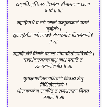
सद्भक्तिमुक्तिप्रदमीशमेकं श्रीनागनाथं शरणं 
प्रपद्ये || ६||

महाद्रिपार्श्वे च तटे रमन्तं सम्पूज्यमानं सततं 
मुनीन्द्रैः |

सुरासुरैर्यक्ष महोरगाढ्यैः केदारमीशं शिवमेकमीडे 
|| ७||

सह्याद्रिशीर्षे विमले वसन्तं गोदावरितीरपवित्रदेशे |

यद्धर्शनात्पातकमाशु नाशं प्रयाति तं 
त्र्यम्बकमीशमीडे || ८||

सुताम्रपर्णीजलराशियोगे निबध्य सेतुं 
विशिखैरसंख्यैः |

श्रीरामचन्द्रेण समर्पितं तं रामेश्वराख्यं नियतं 
नमामि || ९||
