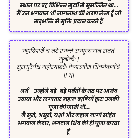
स्थान पर वह विभिन्न सुखों से सुसज्जित था...

मैं उन भगवान श्री नागनाथ की शरण लेता हूँ जो 
सद्भक्ति से मुक्ति प्रदान करते हैं 
महाद्रिपार्श्वे च तटे रमन्तं सम्पूज्यमानं सततं 
मुनीन्द्रैः |

सुरासुरैर्यक्ष महोरगाढ्यैः केदारमीशं शिवमेकमीडे 
|| ७||

अर्थ -
उन्होंने बड़े-बड़े पर्वतों के तट पर आनंद 
उठाया और लगातार महान ऋषियों द्वारा उनकी 
पूजा की जाती थी...

मैं सुरों, असुरों, यक्षों और महान नागों सहित 
भगवान केदार, भगवान शिव की ही पूजा करता 
हूं 