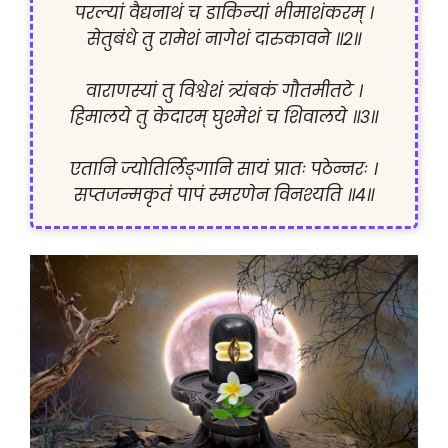
परल्यां वैद्यनाथं च डाकिन्यां भीमाशंकरम् ।

सेतुबंधे तु रामेशं नागेशं दारुकावने ॥२॥

वाराणस्यां तु विश्वेशं त्र्यंबकं गौतमीतटे ।

हिमालये तु केदारम् घुश्मेशं च शिवालये ॥३॥

एतानि ज्योतिर्लिङ्गानि सायं प्रातः पठेन्नरः ।
