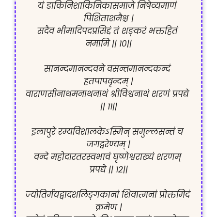
यं डाकिनिशाकिनिकासमाजे निषेव्यमाणं 
पिशिताशनैश्च |

सदैव भीमादिपदप्रसिद्दं तं शङ्करं भक्तहितं 
नमामि || १०||

सानन्दमानन्दवने वसन्तमानन्दकन्दं 
हतपापवृन्दम् |

वाराणसीनाथमनाथनाथं श्रीविश्वनाथं शरणं प्रपद्ये 
|| ११||

इलापुरे रम्यविशालकेऽस्मिन् समुल्लसन्तं च 
जगद्वरेण्यम् |

वन्दे महोदारतरस्वभावं घृष्णेश्वराख्यं शरणम् 
प्रपद्ये || १२||

ज्योतिर्मयद्वादशलिङ्गकानां शिवात्मनां प्रोक्तमिदं 
क्रमेण |
