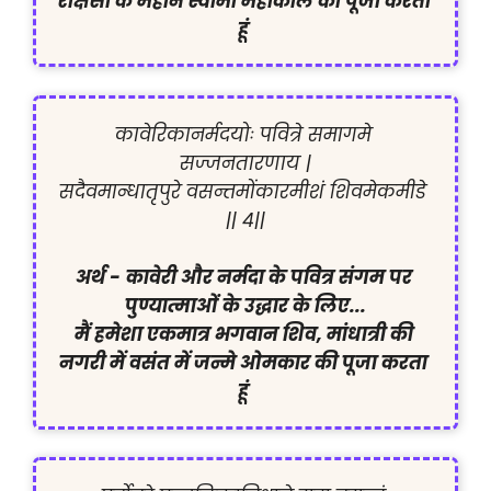
राक्षसों के महान स्वामी महाकाल की पूजा करता 
हूं 
कावेरिकानर्मदयोः पवित्रे समागमे 
सज्जनतारणाय |

सदैवमान्धातृपुरे वसन्तमोंकारमीशं शिवमेकमीडे 
|| ४||

अर्थ -
कावेरी और नर्मदा के पवित्र संगम पर 
पुण्यात्माओं के उद्धार के लिए...

मैं हमेशा एकमात्र भगवान शिव, मांधात्री की 
नगरी में वसंत में जन्मे ओमकार की पूजा करता 
हूं 