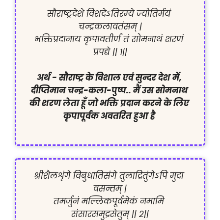
सौराष्ट्रदेशे विशदेऽतिरम्ये ज्योतिर्मयं 
चन्द्रकलावतंसम् |

भक्तिप्रदानाय कृपावतीर्णं तं सोमनाथं शरणं 
प्रपद्ये || १||

अर्थ - सौराष्ट्र के विशाल एवं सुन्दर देश में, 
दीप्तिमान चन्द्र-कला-पुष्प.. मैं उस सोमनाथ 
की शरण लेता हूँ जो भक्ति प्रदान करने के लिए 
कृपापूर्वक अवतरित हुआ है 
श्रीशैलशृंगे विबुधातिसंगे तुलाद्रितुंगेऽपि मुदा 
वसन्तम् |

तमर्जुनं मल्लिकपूर्वमेकं नमामि 
संसारसमुद्रसेतुम् || २||
