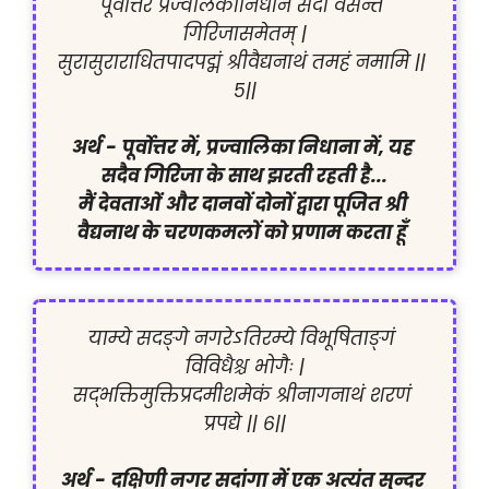
पूर्वोत्तरे प्रज्वलिकानिधाने सदा वसन्तं 
गिरिजासमेतम् |

सुरासुराराधितपादपद्मं श्रीवैद्यनाथं तमहं नमामि || 
५||

अर्थ -
पूर्वोत्तर में, प्रज्वालिका निधाना में, यह 
सदैव गिरिजा के साथ झरती रहती है...

मैं देवताओं और दानवों दोनों द्वारा पूजित श्री 
वैद्यनाथ के चरणकमलों को प्रणाम करता हूँ 
याम्ये सदङ्गे नगरेऽतिरम्ये विभूषिताङ्गं 
विविधैश्च भोगैः |

सद्भक्तिमुक्तिप्रदमीशमेकं श्रीनागनाथं शरणं 
प्रपद्ये || ६||

अर्थ -
दक्षिणी नगर सदांगा में एक अत्यंत सुन्दर 