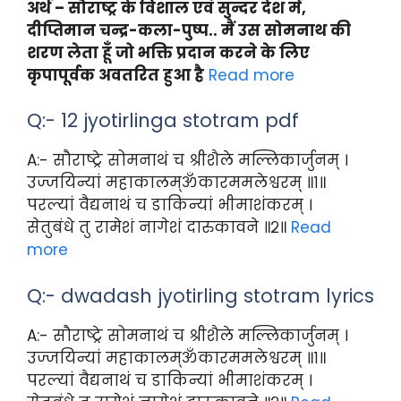
अर्थ – सौराष्ट्र के विशाल एवं सुन्दर देश में,
दीप्तिमान चन्द्र-कला-पुष्प.. मैं उस सोमनाथ की
शरण लेता हूँ जो भक्ति प्रदान करने के लिए
कृपापूर्वक अवतरित हुआ है
Read more
Q:- 12 jyotirlinga stotram pdf
A:- सौराष्ट्रे सोमनाथं च श्रीशैले मल्लिकार्जुनम् ।
उज्जयिन्यां महाकालम्ॐकारममलेश्वरम् ॥१॥
परल्यां वैद्यनाथं च डाकिन्यां भीमाशंकरम् ।
सेतुबंधे तु रामेशं नागेशं दारुकावने ॥२॥
Read
more
Q:- dwadash jyotirling stotram lyrics
A:- सौराष्ट्रे सोमनाथं च श्रीशैले मल्लिकार्जुनम् ।
उज्जयिन्यां महाकालम्ॐकारममलेश्वरम् ॥१॥
परल्यां वैद्यनाथं च डाकिन्यां भीमाशंकरम् ।