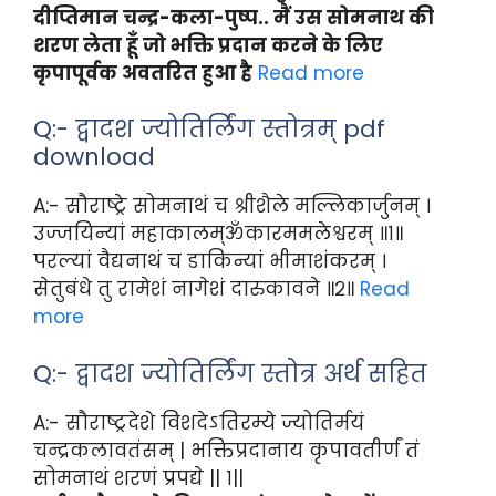
दीप्तिमान चन्द्र-कला-पुष्प.. मैं उस सोमनाथ की
शरण लेता हूँ जो भक्ति प्रदान करने के लिए
कृपापूर्वक अवतरित हुआ है
Read more
Q:- द्वादश ज्योतिर्लिंग स्तोत्रम् pdf
download
A:- सौराष्ट्रे सोमनाथं च श्रीशैले मल्लिकार्जुनम् ।
उज्जयिन्यां महाकालम्ॐकारममलेश्वरम् ॥१॥
परल्यां वैद्यनाथं च डाकिन्यां भीमाशंकरम् ।
सेतुबंधे तु रामेशं नागेशं दारुकावने ॥२॥
Read
more
Q:- द्वादश ज्योतिर्लिंग स्तोत्र अर्थ सहित
A:- सौराष्ट्रदेशे विशदेऽतिरम्ये ज्योतिर्मयं
चन्द्रकलावतंसम् | भक्तिप्रदानाय कृपावतीर्णं तं
सोमनाथं शरणं प्रपद्ये || १||