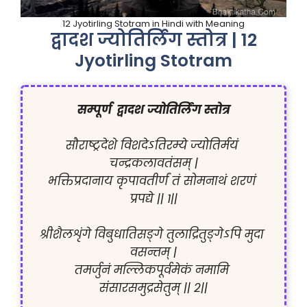
12 Jyotirling Stotram in Hindi with Meaning
द्वादश ज्योतिर्लिंग स्तोत्र | 12
Jyotirling Stotram
सम्पूर्ण  द्वादश ज्योतिर्लिंग स्तोत्र
सौराष्ट्रदेशे विशदेऽतिरम्ये ज्योतिर्मयं 
चन्द्रकलावतंसम् |

भक्तिप्रदानाय कृपावतीर्णं तं सोमनाथं शरणं 
प्रपद्ये || १||

श्रीशैलशृंगे विबुधातिसङ्गे तुलाद्रितुङ्गेऽपि मुदा 
वसन्तम् |

तमर्जुनं मल्लिकपूर्वमेकं नमामि 
संसारसमुद्रसेतुम् || २||
