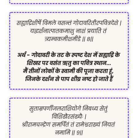
सह्याद्रिशीर्षे विमले वसन्तं गोदावरितीरपवित्रदेशे |

यद्धर्शनात्पातकमाशु नाशं प्रयाति तं 
त्र्यम्बकमीशमीडे || ८||

अर्थ -
गोदावरी के तट के स्पष्ट देश में सह्याद्रि के 
शिखर पर वसंत ऋतु का पवित्र स्थान...

मैं तीनों लोकों के स्वामी की पूजा करता हूं, 
जिनके दर्शन से पाप शीघ्र नष्ट हो जाते हैं
सुताम्रपर्णीजलराशियोगे निबध्य सेतुं 
विशिखैरसंख्यैः |

श्रीरामचन्द्रेण समर्पितं तं रामेश्वराख्यं नियतं 
नमामि || ९||
