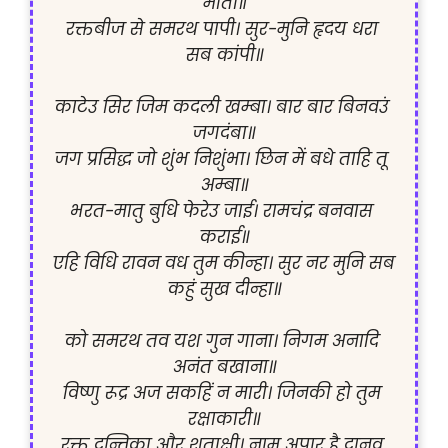
माता॥

रक्तबीज से समरथ पापी। सुर-मुनि हृदय धरा 
सब कांपी॥

काटेउ सिर जिम कदली खम्बा। बार बार बिनवउं 
जगदंबा॥

जग प्रसिद्ध जो शुंभ निशुंभा। छिन में बधे ताहि तू 
अम्बा॥

भरत-मातु बुधि फेरेउ जाई। रामचंद्र बनवास 
कराई॥

एहि विधि रावन वध तुम कीन्हा। सुर नर मुनि सब 
कहुं सुख दीन्हा॥

को समरथ तव यश गुन गाना। निगम अनादि 
अनंत बखाना॥

विष्णु रूद्र अज सकहिं न मारी। जिनकी हो तुम 
रक्षाकारी॥

रक्त दन्तिका और शताक्षी। नाम अपार है दानव 