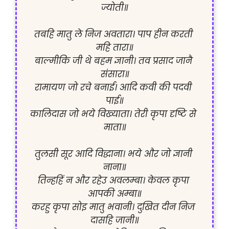
ज्योती॥

तबहि मातु ले निज अवतारा। पाप हीन करती 
महि तारा॥

बाल्मीकि जी थे बहम ज्ञानी। तव प्रसाद जानै 
संसारा॥

रामायण जो रचे बनाई। आदि कवी की पदवी 
पाई॥

कालिदास जो भये विख्याता। तेरी कृपा दृष्टि से 
माता॥

तुलसी सूर आदि विद्धाना। भये और जो ज्ञानी 
नाना॥

तिन्हहिं न और रहेउ अवलम्बा। केवल कृपा 
आपकी अम्बा॥

करहु कृपा सोइ मातु भवानी। दुखित दीन निज 
दासहि जानी॥
