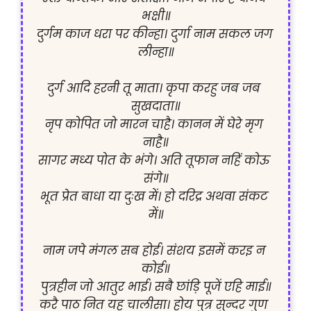
भक्षी॥

दुर्गम काज धरा पर कीन्हा। दुर्गा नाम सकल जग 
लीन्हा॥

दुर्ग आदि हरनी तू माता। कृपा करहु जब जब 
सुखदाता॥

नृप कोपित जो मारन चाहै। कानन में घेरे मृग 
नाहै॥

सागर मध्य पोत के भंगे। अति तूफान नहिं कोऊ 
संगे॥

भूत प्रेत बाधा या दुःख में। हो दरिद्र अथवा संकट 
में॥

नाम जपे मंगल सब होई। संशय इसमें करइ न 
कोई॥

पुत्रहीन जो आतुर भाई। सबै छांड़ि पूजें एहि माई॥

करै पाठ नित यह चालीसा। होय पुत्र सुन्दर गुण 