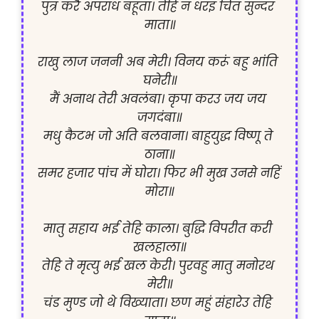
पुत्र करै अपराध बहूता। तेहि न धरइ चित सुन्दर 
माता॥

राखु लाज जननी अब मेरी। विनय करूं बहु भांति 
घनेरी॥

मैं अनाथ तेरी अवलंबा। कृपा करउ जय जय 
जगदंबा॥

मधु कैटभ जो अति बलवाना। बाहुयुद्ध विष्णू ते 
ठाना॥

समर हजार पांच में घोरा। फिर भी मुख उनसे नहिं 
मोरा॥

मातु सहाय भई तेहि काला। बुद्धि विपरीत करी 
खलहाला॥

तेहि ते मृत्यु भई खल केरी। पुरवहु मातु मनोरथ 
मेरी॥

चंड मुण्ड जो थे विख्याता। छण महुं संहारेउ तेहि 