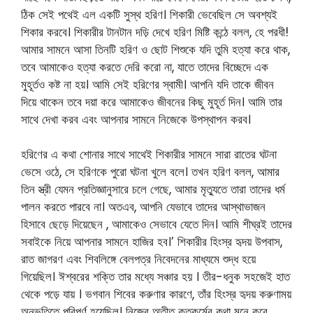
ঠিক সেই পথেই এল একটি সুস্থ হরিণ। শিকারী ভেবেছিল সে অবশ্যই
শিকার করবে। শিকারীর টানটান দড়ি দেখে হরিণ মিষ্টি কন্ঠে বলল, হে পরধী!
আমার সামনে আসা তিনটি হরিণ ও ছোট শিশুকে যদি তুমি হত্যা করে থাক,
তবে আমাকেও হত্যা করতে দেরি করো না, যাতে তাদের বিচ্ছেদে এক
মুহূর্তও কষ্ট না হয়। আমি সেই হরিণের স্বামী। আপনি যদি তাকে জীবন
দিয়ে থাকেন তবে দয়া করে আমাকেও জীবনের কিছু মুহূর্ত দিন। আমি তার
সাথে দেখা করব এবং আপনার সামনে নিজেকে উপস্থাপন করব।
হরিণের এ কথা শোনার সাথে সাথেই শিকারীর সামনে সারা রাতের ঘটনা
ভেসে ওঠে, সে হরিণকে পুরো ঘটনা খুলে বলে। তখন হরিণ বলল, আমার
তিন স্ত্রী যেমন প্রতিজ্ঞানুসারে চলে গেছে, আমার মৃত্যুতে তারা তাদের ধর্ম
পালন করতে পারবে না। অতএব, আপনি যেভাবে তাদের আস্থাভাজন
হিসাবে ছেড়ে দিয়েছেন , আমাকেও সেভাবে যেতে দিন। আমি শীঘ্রই তাদের
সবাইকে নিয়ে আপনার সামনে হাজির হব।’ শিকারীর হিংস্র হৃদয় উপবাস,
রাত জাগরণ এবং শিবলিঙ্গে বেলপত্র নিবেদনের মাধ্যমে শুদ্ধ হয়ে
গিয়েছিল। ঈশ্বরের শক্তি তার মধ্যে সঞ্চার হয় । তীর-ধনুক সহজেই হাত
থেকে পড়ে যায় । ভগবান শিবের করুণার কারণে, তাঁর হিংস্র হৃদয় করুণাময়
অনুভূতিতে পরিপূর্ণ হয়েছিল। নিজের অতীত কৃতকর্মের কথা মনে করে