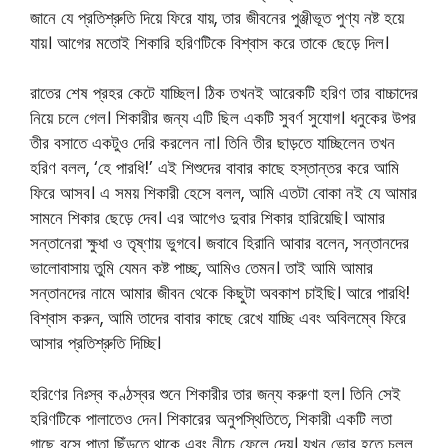
জানে যে প্রতিশ্রুতি দিয়ে ফিরে যায়, তার জীবনের পুঞ্জীভূত পুণ্য নষ্ট হয়ে
যায়। আগের মতোই শিকারি হরিণটিকে বিশ্বাস করে তাকে ছেড়ে দিল।
রাতের শেষ প্রহর কেটে যাচ্ছিল। ঠিক তখনই আরেকটি হরিণ তার বাচ্চাদের
নিয়ে চলে গেল। শিকারীর জন্য এটি ছিল একটি সুবর্ণ সুযোগ। ধনুকের উপর
তীর বসাতে একটুও দেরি করলেন না। তিনি তীর ছাড়তে যাচ্ছিলেন তখন
হরিণ বলল, ‘হে পারধি!’ এই শিশুদের বাবার কাছে হস্তান্তর করে আমি
ফিরে আসব। এ সময় শিকারী হেসে বলল, আমি এতটা বোকা নই যে আমার
সামনে শিকার ছেড়ে দেব। এর আগেও দুবার শিকার হারিয়েছি। আমার
সন্তানেরা ক্ষুধা ও তৃষ্ণায় ভুগবে। জবাবে হিরানি আবার বলেন, সন্তানদের
ভালোবাসায় তুমি যেমন কষ্ট পাচ্ছ, আমিও তেমন। তাই আমি আমার
সন্তানদের নামে আমার জীবন থেকে কিছুটা অবকাশ চাইছি। আরে পারধি!
বিশ্বাস করুন, আমি তাদের বাবার কাছে রেখে যাচ্ছি এবং অবিলম্বে ফিরে
আসার প্রতিশ্রুতি দিচ্ছি।
হরিণের নিঃস্ব কণ্ঠস্বর শুনে শিকারীর তার জন্য করুণা হল। তিনি সেই
হরিণটিকে পালাতেও দেন। শিকারের অনুপস্থিতিতে, শিকারী একটি লতা
গাছে বসে পাতা ছিঁড়তে থাকে এবং নীচে ফেলে দেয়। যখন ভোর হতে চলল,