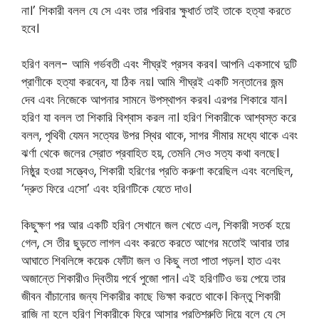
না।’ শিকারী বলল যে সে এবং তার পরিবার ক্ষুধার্ত তাই তাকে হত্যা করতে
হবে।
হরিণ বলল- আমি গর্ভবতী এবং শীঘ্রই প্রসব করব। আপনি একসাথে দুটি
প্রাণীকে হত্যা করবেন, যা ঠিক নয়। আমি শীঘ্রই একটি সন্তানের জন্ম
দেব এবং নিজেকে আপনার সামনে উপস্থাপন করব। এরপর শিকারে যান।
হরিণ যা বলল তা শিকারি বিশ্বাস করল না। হরিণ শিকারীকে আশ্বস্ত করে
বলল, পৃথিবী যেমন সত্যের উপর স্থির থাকে, সাগর সীমার মধ্যে থাকে এবং
ঝর্ণা থেকে জলের স্রোত প্রবাহিত হয়, তেমনি সেও সত্য কথা বলছে।
নিষ্ঠুর হওয়া সত্ত্বেও, শিকারী হরিণের প্রতি করুণা করেছিল এবং বলেছিল,
‘দ্রুত ফিরে এসো’ এবং হরিণটিকে যেতে দাও।
কিছুক্ষণ পর আর একটি হরিণ সেখানে জল খেতে এল, শিকারী সতর্ক হয়ে
গেল, সে তীর ছুড়তে লাগল এবং করতে করতে আগের মতোই আবার তার
আঘাতে শিবলিঙ্গে কয়েক ফোঁটা জল ও কিছু লতা পাতা পড়ল। হাত এবং
অজান্তে শিকারীও দ্বিতীয় পর্বে পুজো পান। এই হরিণটিও ভয় পেয়ে তার
জীবন বাঁচানোর জন্য শিকারীর কাছে ভিক্ষা করতে থাকে। কিন্তু শিকারী
রাজি না হলে হরিণ শিকারীকে ফিরে আসার প্রতিশ্রুতি দিয়ে বলে যে সে