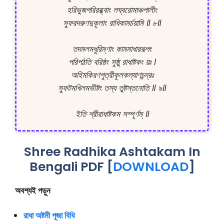
হরিভুজপরিরব্ধ্বাং লঘ্বরোমাঞ্চপালীং

স্ফুরদরুণদুকূলাং রাধিকামর্চয়ামি ॥ ৮॥

তদমলমধুরিম্ণাং কামমাধাররূপং

পরিপঠতি বরিষ্ঠং সুষ্ঠু রাধাষ্টকং য়ঃ ।

অহিমকিরণপুত্রীকূলকল্যাণচন্দ্রঃ

স্ফুটমখিলমভীষ্টং তস্য তুষ্টস্তনোতি ॥ ৯॥

Shree Radhika Ashtakam In
Bengali PDF [
DOWNLOAD
]
অবশ্যই পড়ুন
রাধা অষ্টমী পূজা বিধি