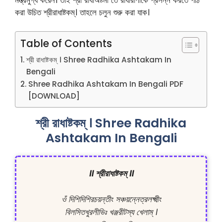
করা উচিত শ্রীরাধাষ্টকম্। তাহলে চলুন শুরু করা যাক।
Table of Contents
শ্রী রাধাষ্টকম্ । Shree Radhika Ashtakam In
Bengali
Shree Radhika Ashtakam In Bengali PDF
[DOWNLOAD]
শ্রী রাধাষ্টকম্ । Shree Radhika
Ashtakam In Bengali
॥ শ্রীরাধাষ্টকম্ ॥
ওঁ দিশিদিশিরচয়ন্তীং সঞ্চয়ন্নেত্রলক্ষ্মীং

বিলসিতখুরলীভিঃ খঞ্জরীটস্য খেলাম্ ।
