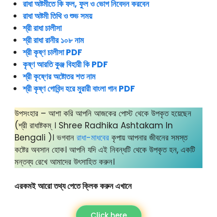
রাধা অষ্টমীতে কি ফল, ফুল ও ভোগ নিবেদন করবেন
রাধা অষ্টমী তিথি ও শুভ সময়
শ্রী রাধা চালীসা
শ্রী রাধা রানীর ১০৮ নাম
শ্রী কৃষ্ণ চালীসা PDF
কৃষ্ণ আরতি কুঞ্জ বিহারী কি PDF
শ্রী কৃষ্ণের অষ্টোতর শত নাম
শ্রী কৃষ্ণ গোবিন্দ হরে মুরারী বাংলা গান PDF
উপসংহার – আশা করি আপনি আজকের পোস্ট থেকে উপকৃত হয়েছেন
(শ্রী রাধাষ্টকম্ । Shree Radhika Ashtakam In
Bengali )। ভগবান
রাধা-মাধবের
কৃপায় আপনার জীবনের সমস্ত
কষ্টের অবসান হোক। আপনি যদি এই নিবন্ধটি থেকে উপকৃত হন, একটি
মন্তব্য রেখে আমাদের উৎসাহিত করুন।
এরকমই আরো তথ্য পেতে ক্লিক করুন এখানে
Click here