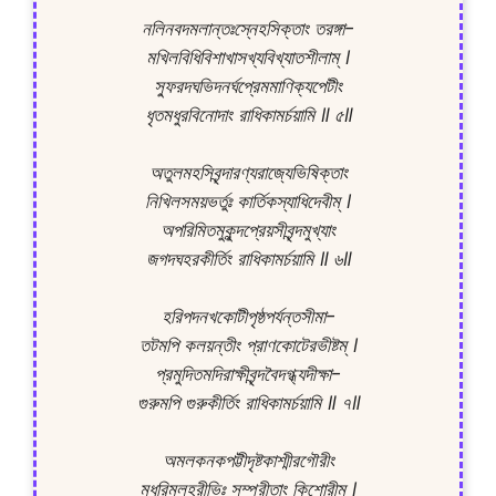
নলিনবদমলান্তঃস্নেহসিক্তাং তরঙ্গা-

মখিলবিধিবিশাখাসখ্যবিখ্যাতশীলাম্ ।

স্ফুরদঘভিদনর্ঘপ্রেমমাণিক্যপেটীং

ধৃতমধুরবিনোদাং রাধিকামর্চয়ামি ॥ ৫॥

অতুলমহসিবৃন্দারণ্যরাজ্যেভিষিক্তাং

নিখিলসময়ভর্তুঃ কার্তিকস্যাধিদেবীম্ ।

অপরিমিতমুকুন্দপ্রেয়সীবৃন্দমুখ্যাং

জগদঘহরকীর্তিং রাধিকামর্চয়ামি ॥ ৬॥

হরিপদনখকোটীপৃষ্ঠপর্যন্তসীমা-

তটমপি কলয়ন্তীং প্রাণকোটেরভীষ্টম্ ।

প্রমুদিতমদিরাক্ষীবৃন্দবৈদগ্ধ্যদীক্ষা-

গুরুমপি গুরুকীর্তিং রাধিকামর্চয়ামি ॥ ৭॥

অমলকনকপট্টীদৃষ্টকাশ্মীরগৌরীং

মধুরিমলহরীভিঃ সম্পরীতাং কিশোরীম্ ।
