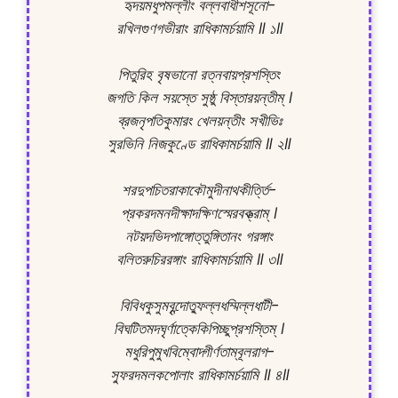
হৃদয়মধুপমল্লীং বল্লবাধীশসূনো-

রখিলগুণগভীরাং রাধিকামর্চয়ামি ॥ ১॥

পিতুরিহ বৃষভানো রত্নবায়প্রশস্তিং

জগতি কিল সয়স্তে সুষ্ঠু বিস্তারয়ন্তীম্ ।

ব্রজনৃপতিকুমারং খেলয়ন্তীং সখীভিঃ

সুরভিনি নিজকুণ্ডে রাধিকামর্চয়ামি ॥ ২॥

শরদুপচিতরাকাকৌমুদীনাথকীর্ত্তি-

প্রকরদমনদীক্ষাদক্ষিণস্মেরবক্ত্রাম্ ।

নটয়দভিদপাঙ্গোত্তুঙ্গিতানং গরঙ্গাং

বলিতরুচিররঙ্গাং রাধিকামর্চয়ামি ॥ ৩॥

বিবিধকুসুমবৃন্দোত্ফুল্লধম্মিল্লধাটী-

বিঘটিতমদঘৃর্ণাত্কেকিপিচ্ছুপ্রশস্তিম্ ।

মধুরিপুমুখবিম্বোদ্গীর্ণতাম্বূলরাগ-

স্ফুরদমলকপোলাং রাধিকামর্চয়ামি ॥ ৪॥
