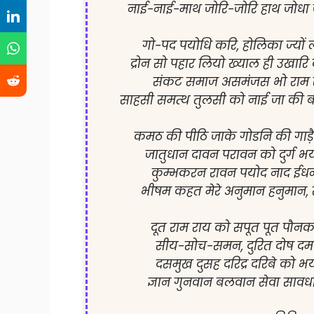
नाई-नाई-माथ जोरि-जोरि हाथ जोधा जो
गो-पद पयोधि करि, होलिका ज्यों 
द्रोन सो पहार लियो ख्याल ही उखारि
संकट समाज असमंजस भो राम र
साहसी समत्थ तुलसी को नाई जा की बा
कमठ की पीठि जाके गोडनि की गाड़ै
जातुधान दावन परावन को दुर्ग भ
कुम्भकरन रावन पयोद नाद ईधन 
भीषम कहत मेरे अनुमान हनुमान, सा
दूत राम राय को सपूत पूत पौनको 
सीय-सोच-समन, दुरित दोष दमन
दसमुख दुसह दरिद्र दरिबे को 
ज्ञान गुनवान बलवान सेवा सावधान