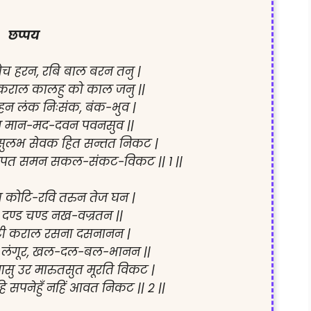
छप्पय
ोच हरन, रबि बाल बरन तनु |

 कराल कालहु को काल जनु ||

 लंक निःसंक, बंक-भुव |

 मान-मद-दवन पवनसुव ||

ुलभ सेवक हित सन्तत निकट |

जपत समन सकल-संकट-विकट || 1 ||

स कोटि-रवि तरुन तेज घन |

दण्ड चण्ड नख-वज्रतन ||

टी कराल रसना दसनानन |

ंगूर, खल-दल-बल-भानन ||

ु उर मारुतसुत मूरति विकट |

हि सपनेहुँ नहिं आवत निकट || 2 ||
