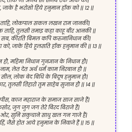
द, ताके जो अनर्थ सो समर्थ एक आँक को|

, जाके है भरोसो हिये हनुमान हाँक को || 12 ||

ि ताहि, लोकपाल सकल लखन राम जानकी|

ाहि, तुलसी तमाइ कहा काहू बीर आनकी ||

जे सब, कीरति बिमल कपि करुनानिधान की|

ता को, जाके हिये हुलसति हाँक हनुमान की || 13 ||

हौ, महिमा निधान गुनज्ञान के निधान हौ|

नाम, लेत देत अर्थ धर्म काम निरबान हौ ||

सील, लोक बेद बिधि के बिदूष हनुमान हौ|

 तुलसी तिहारो तुम साहेब सुजान हौ || 14 ||

, काज महाराज के समाज साज साजे हैं|

ोर, जुग जुग जग तेरे बिरद बिराजे हैं|

र, सुनि सकुचाने साधु खल गन गाजे हैं|

, जैसे होत आये हनुमान के निवाजे हैं || 15 ||
