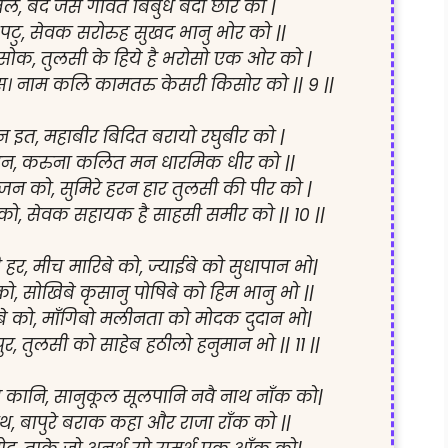
, बेद जस गावत बिबुध बंदी छोर को |

टु, सेवक सरोरुह सुखद भानु भोर को ||

ोक, तुलसी के हिये है भरोसो एक ओर को |

स। नाम कलि कामतरु केसरी किसोर को || 9 ||

इत, महाबीर बिदित बरायो रघुबीर को |

 रन, करुना कलित मन धारमिक धीर को ||

न को, सुमिरे हरन हार तुलसी की पीर को |

, सेवक सहायक है साहसी समीर को || 10 ||

 हर, मीच मारिबे को, ज्याईबे को सुधापान भो|

, सोखिबे कृसानु पोषिबे को हिम भानु भो ||

े को, माँगिबो मलीनता को मोदक दुदान भो|

, तुलसी को साहेब हठीलो हनुमान भो || 11 ||

कानि, सानुकूल सूलपानि नवै नाथ नाँक को|

 हाथ, बापुरे बराक कहा और राजा राँक को ||
