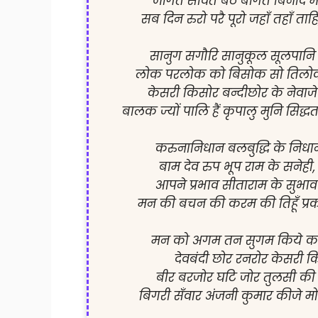
जागत सोवत बैठे बागत बिनोद मो
सब दिन रुरो परै पूरो जहाँ तहाँ ताहि
सानुग सगौरि सानुकूल सूलपान
लोक परलोक को बिसोक सो तिलोक त
केसरी किसोर बन्दीछोर के नेवा
बालक ज्यों पालि हैं कृपालु मुनि सिद्ध
करुनानिधान बलबुद्धि के निधान 
बाम देव रुप भूप राम के सनेही, 
आपने प्रभाव सीताराम के सुभाव 
मन की बचन की करम की तिहूँ प्रकार,
मन को अगम तन सुगम किये कपीस
देवबंदी छोर रनरोर केसरी किस
बीर बरजोर घटि जोर तुलसी की ओ
बिगरी सँवार अंजनी कुमार कीजे मोहिं