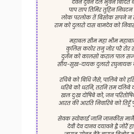
दवन दुवन दल भुवन बिदित बल
पाप ताप तिमिर तुहिन निघटन प
लोक परलोक तें बिसोक सपने न स
राम को दुलारो दास बामदेव को निवा
महाबल सीम महा भीम महाबान 
कुलिस कठोर तनु जोर परै रोर
दुर्जन को कालसो कराल पाल सज्ज
सीय-सुख-दायक दुलारो रघुनायक को
रचिबे को बिधि जैसे, पालिबे को हरि
धरिबे को धरनि, तरनि तम दलिबे को
खल दुःख दोषिबे को, जन परितोषिब
आरत की आरति निवारिबे को तिहुँ पुर
सेवक स्योकाई जानि जानकीस मानै 
देवी देव दानव दयावने ह्वै जोरैं