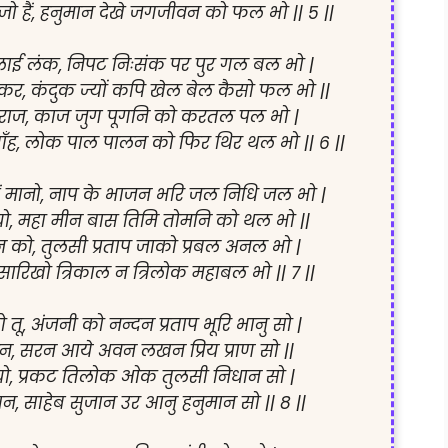
 हैं, हनुमान देखे जगजीवन को फल भो || 5 ||

लाई लंक, निपट निःसंक पर पुर गल बल भो |

 कर, कंदुक ज्यों कपि खेल बेल कैसो फल भो ||

ाज, काज जुग पूगनि को करतल पल भो |

ँह, लोक पाल पालन को फिर थिर थल भो || 6 ||

ं मानो, नाप के भाजन भरि जल निधि जल भो |

यो, महा मीन बास तिमि तोमनि को थल भो ||

को, तुलसी प्रताप जाको प्रबल अनल भो |

रिखो त्रिकाल न त्रिलोक महाबल भो || 7 ||

तू, अंजनी को नन्दन प्रताप भूरि भानु सो |

, सरन आये अवन लखन प्रिय प्राण सो ||

भयो, प्रकट तिलोक ओक तुलसी निधान सो |

, साहेब सुजान उर आनु हनुमान सो || 8 ||
