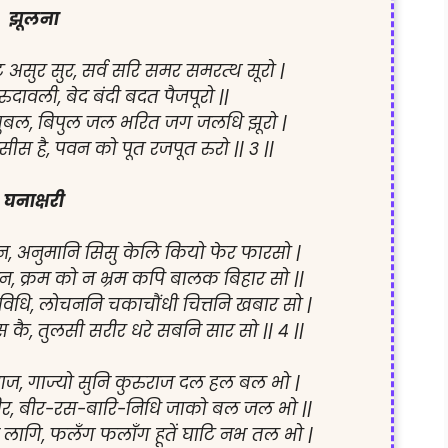
झूलना
असुर सुर, सर्व सरि समर समरत्थ सूरो |

रुदावली, बेद बंदी बदत पैजपूरो ||

ुबल, बिपुल जल भरित जग जलधि झूरो |

 है, पवन को पूत रजपूत रुरो || 3 ||

घनाक्षरी
न, अनुमानि सिसु केलि कियो फेर फारसो |

क्रम को न भ्रम कपि बालक बिहार सो ||

धि, लोचननि चकाचौंधी चित्तनि खबार सो |

कै, तुलसी सरीर धरे सबनि सार सो || 4 ||

ाज, गाज्यो सुनि कुरुराज दल हल बल भो |

बीर, बीर-रस-बारि-निधि जाको बल जल भो ||

लागि, फलँग फलाँग हूतें घाटि नभ तल भो |
