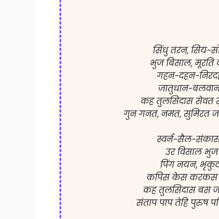
सिंधु तरन, सिय-स
भुज बिसाल, मूरति
गहन-दहन-निरदहन
जातुधान-बलवान
कह तुलसिदास सेवत स
गुन गनत, नमत, सुमिरत 
स्वर्न-सैल-संका
उर विसाल भुज 
पिंग नयन, भृकु
कपिस केस करकस ल
कह तुलसिदास बस जास
संताप पाप तेहि पुरुष प