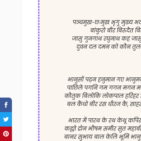
पञ्चमुख-छःमुख भृगु मुख्य भट 
बांकुरो बीर बिरुदैत बि
जासु गुनगाथ रघुनाथ कह जास
दुवन दल दमन को कौन तुलसीस
भानुसों पढ़न हनुमान गए भानुम
पाछिले पगनि गम गगन मगन मन, 
कौतुक बिलोकि लोकपाल हरिहर वि
बल कैंधो बीर रस धीरज कै, साहस 
भारत में पारथ के रथ केथू कपिर
कह्यो द्रोन भीषम समीर सुत महा
बानर सुभाय बाल केलि भूमि भानु 