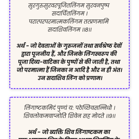
सुरगुरुसुरवरपूजितलिंगम सुरवनपुष्प 
सदार्चितलिंगम ।

परात्परपरमात्मकलिंगम तत्प्रणमामि 
सदाशिवलिंगम ।।8।।

अर्थ - जो देवताओं के गुरुजनों तथा सर्वश्रेष्ठ देवों 
द्वारा पूजनीय हैं, और जिनके लिंगस्वरूप की 
पूजा दिव्य-वाटिका के पुष्पों से की जाती है, तथा 
जो परमात्मा हैं जिनका न आदि है और न ही अंत।
 उन सदाशिव लिंग को प्रणाम।
लिंगाष्टकमिदं पुण्यं य: पठेच्छिवसन्निधौ ।

शिवलोकमवाप्नोति शिवेन सह मोदते ।।9।।

अर्थ -
जो ब्यक्ति शिव लिंगाष्टकम का 