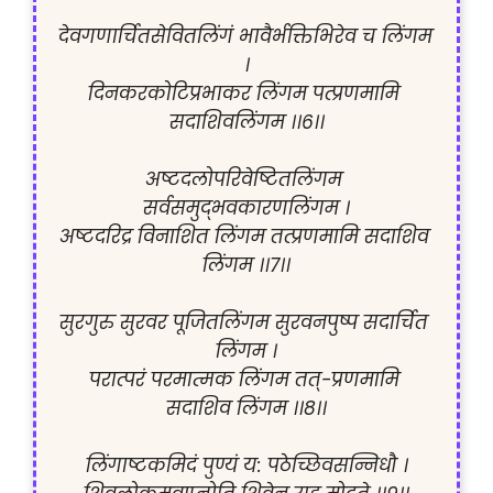
देवगणार्चितसेवितलिंगं भावैर्भक्तिभिरेव च लिंगम 
।

दिनकरकोटिप्रभाकर लिंगम पत्प्रणमामि 
सदाशिवलिंगम ।।6।।

अष्टदलोपरिवेष्टितलिंगम 
सर्वसमुद्भवकारणलिंगम ।

अष्टदरिद्र विनाशित लिंगम तत्प्रणमामि सदाशिव 
लिंगम ।।7।।

सुरगुरु सुरवर पूजितलिंगम सुरवनपुष्प सदार्चित 
लिंगम ।

परात्परं परमात्मक लिंगम तत्-प्रणमामि 
सदाशिव लिंगम ।।8।।

लिंगाष्टकमिदं पुण्यं य: पठेच्छिवसन्निधौ ।
