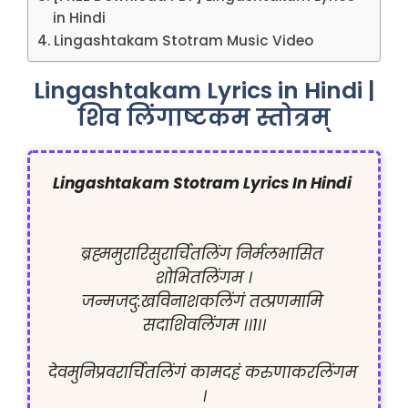
in Hindi
Lingashtakam Stotram Music Video
Lingashtakam Lyrics in Hindi |
शिव लिंगाष्टकम स्तोत्रम्
ब्रह्ममुरारिसुरार्चितलिंग निर्मलभासित 
शोभितलिंगम ।

जन्मजदु:खविनाशकलिंगं तत्प्रणमामि 
सदाशिवलिंगम ।।1।।

देवमुनिप्रवरार्चितलिंगं कामदहं करुणाकरलिंगम 
।
