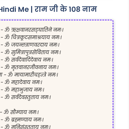
indi Me | राम जी के 108 नाम
 - ॐ ऋक्षवानरसङ्घातिने नमः।

 - ॐ चित्रकूटसमाश्रयाय नमः।

 - ॐ जयन्तत्राणवरदाय नमः।

 - ॐ सुमित्रापुत्रसेविताय नमः।

 - ॐ सर्वदेवादिदेवाय नमः।

- ॐ मृतवानरजीवनाय नमः।

 - ॐ मायामारीचहन्त्रे नमः।

 - ॐ महादेवाय नमः।

- ॐ महाभुजाय नमः।

 - ॐ सर्वदेवस्तुताय नमः।

 - ॐ सौम्याय नमः।

 - ॐ ब्रह्मण्याय नमः।

 - ॐ मुनिसंस्तुताय नमः।
