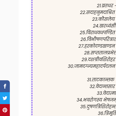
21.व्रतधर 
22.सदाहनुमदाश्रित
23.कौसलेय 
24.खरध्वंसी
25.विराधवधपण्डित
26.विभीषणपरित्राता
27.हरकोदण्डखण्डन 
28.सप्ततालप्रभेत्त
29.दशग्रीवशिरोहर
30.जामदग्न्यमहादर्पदलन
31.ताटकान्तक 
32.वेदान्तसार
33.वेदात्म
34.भवरोगस्य भेषजम
35.दुषणत्रिशिरोहन्ता
36.त्रिमूर्