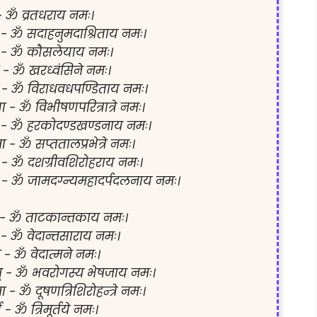
- ॐ व्रतधराय नमः।  

 - ॐ सदाहनुमदाश्रिताय नमः।

- ॐ कौसलेयाय नमः।

 - ॐ खरध्वंसिने नमः।

 - ॐ विराधवधपण्डिताय नमः।

 - ॐ विभीषणपरित्रात्रे नमः।

- ॐ हरकोदण्डखण्डनाय नमः।

ा - ॐ सप्ततालप्रभेत्रे नमः।

 - ॐ दशग्रीवशिरोहराय नमः।

 - ॐ जामदग्न्यमहादर्पदलनाय नमः।

- ॐ ताटकान्तकाय नमः।

 - ॐ वेदान्तसाराय नमः।

ा - ॐ वेदात्मने नमः।

् - ॐ भवरोगस्य भेषजाय नमः।

 - ॐ दूषणत्रिशिरोहन्त्रे नमः।

ति - ॐ त्रिमूर्तये नमः।
