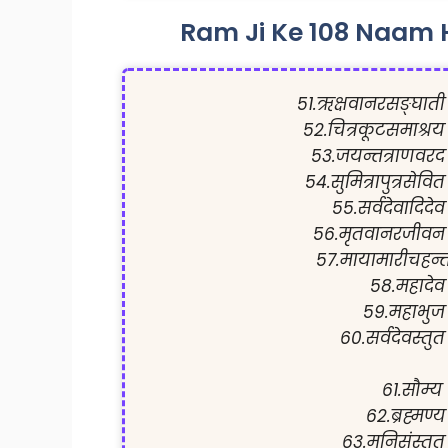
Ram Ji Ke 108 Naam H
51.ऋक्षवानरसङ्घाती
52.चित्रकूटसमाश्रय
53.जयन्तत्राणवरद
54.सुमित्रापुत्रसेवित
55.सर्वदेवादिदेव
56.मृतवानरजीवन 
57.मायामारीचहन्ता
58.महादेव
59.महाभुज 
60.सर्वदेवस्तुत
61.सौम्य
62.ब्रह्मण्य
63.मुनिसंस्तुत