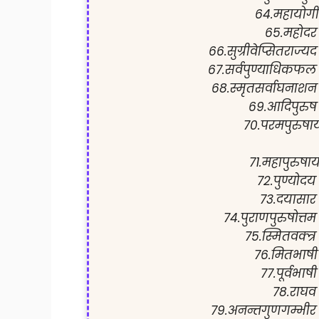
64.महायोगी
65.महोदर
66.सुग्रीवेप्सितराज्यद
67.सर्वपुण्याधिकफल
68.स्मृतसर्वाघनाशन
69.आदिपुरुष
70.परमपुरुषा
71.महापुरुषा
72.पुण्योदय
73.दयासार
74.पुराणपुरुषोत्तम
75.स्मितवक्त्र
76.मितभाषी
77.पूर्वभाषी
78.राघव
79.अनन्तगुणगम्भीर