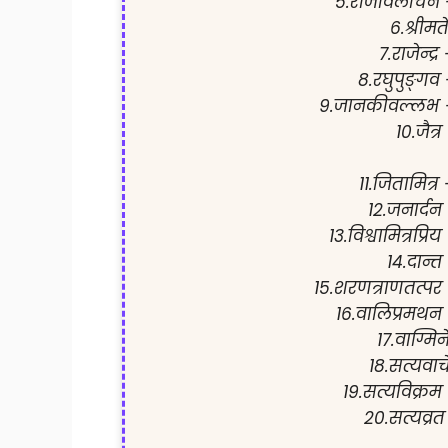
5.राजीवलोचन 
6.श्रीमत
7.राजेन्द्र
8.रघुपुङ्गव
9.जानकीवल्लभ 
10.जैत्
11.जितामित्र
12.जनार्दन
13.विश्वामित्रप्रि
14.दान्त
15.शरणत्राणतत्पर
16.वालिप्रमथन
17.वाग्मिन
18.सत्यवाच
19.सत्यविक्रम
20.सत्यव्रत