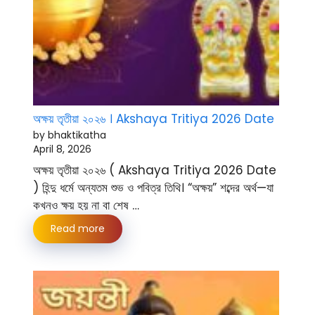
অক্ষয় তৃতীয়া ২০২৬ । Akshaya Tritiya 2026 Date
by bhaktikatha
April 8, 2026
অক্ষয় তৃতীয়া ২০২৬ ( Akshaya Tritiya 2026 Date
) হিন্দু ধর্মে অন্যতম শুভ ও পবিত্র তিথি। “অক্ষয়” শব্দের অর্থ—যা
কখনও ক্ষয় হয় না বা শেষ …
Read more