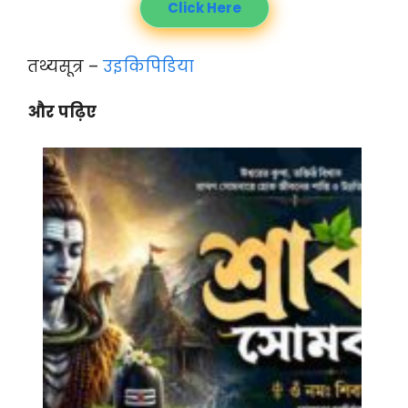
Click Here
तथ्यसूत्र –
उइकिपिडिया
और पढ़िए