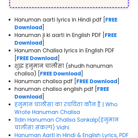
Hanuman aarti lyrics in Hindi pdf [
FREE
Download
]
Hanuman ji ki aarti in English PDF [
FREE
Download
]
Hanuman Chalisa lyrics in English PDF
[
FREE Download
]
शुद्ध हनुमान चालीसा (shudh hanuman
chalisa) [
FREE Download
]
Hanuman chalisa pdf [
FREE Download
]
hanuman chalisa english pdf [
FREE
Download
]
हनुमान चालीसा का रचयिता कौन है | Who
Wrote Hanuman Chalisa
11din Hanuman Chalisa Sankalp(हनुमान
चालीसा संकल्प) Vidhi
Hanuman Aarti in Hindi & English Lyrics, PDF