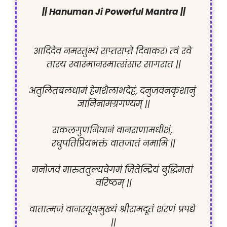
|| Hanuman Ji Powerful Mantra ||
आदिदेव नमस्तुभ्यं सप्तसप्ते दिवाकर। त्वं रवे 
तारय स्वास्मानस्मात्संसार सागरात ||
अतुलितबलधामं हेमशैलाभदेहं, दनुजवनकृशानुं 
ज्ञानिनामग्रगण्यम् ||
सकलगुणनिधानं वानराणामधीशं, 
रघुपतिप्रियभक्तं वातजातं नमामि ||
मनोजवं मारुततुल्यवेगमं जितेन्द्रियं बुद्धिमतां 
वरिष्ठम् ||
वातात्मजं वानरयूथमुख्यं श्रीरामदूतं शरणं प्रपद्ये 
||