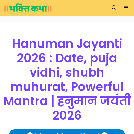
Skip
Me
to
content
Hanuman Jayanti
2026 : Date, puja
vidhi, shubh
muhurat, Powerful
Mantra | हनुमान जयंती
2026